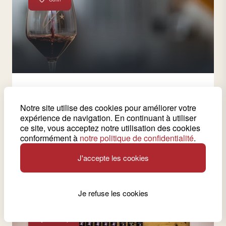
5 vins produits par cette cave
Notre site utilise des cookies pour améliorer votre
Cave de Bretton
expérience de navigation. En continuant à utiliser
ce site, vous acceptez notre utilisation des cookies
Alain et Sylvia Rey Buschor cultivent le goût de
conformément à
notre politique de confidentialité
.
l’authentique, la diversité des vins, le respect du
terroir et des cépages.
J'accepte les cookies
Voir la cave
Je refuse les cookies
Flanthey