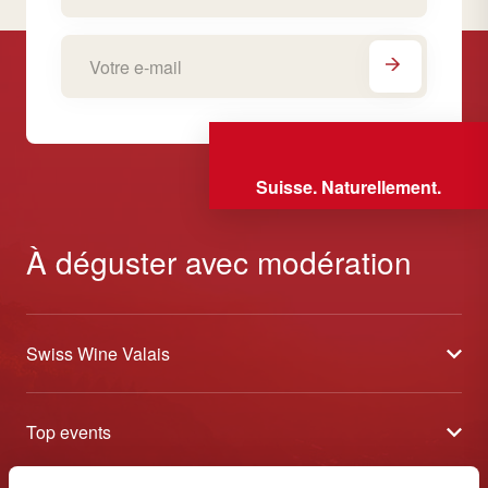
Suisse. Naturellement.
À déguster avec modération
Swiss Wine Valais
À propos
Top events
Blog
Caves Ouvertes
Médias