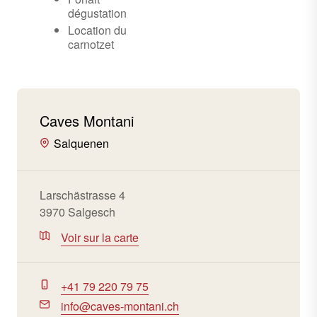
dégustation
Location du
carnotzet
Caves Montani
Salquenen
Larschästrasse 4
3970 Salgesch
Voir sur la carte
+41 79 220 79 75
info@caves-montani.ch