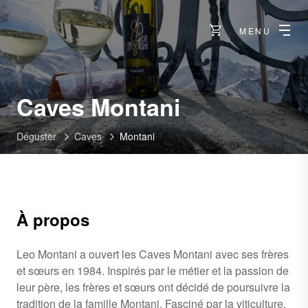
MENU
-
Caves Montani
Salquenen
Déguster
Caves
Montani
À propos
Leo Montani a ouvert les Caves Montani avec ses frères
et sœurs en 1984. Inspirés par le métier et la passion de
leur père, les frères et sœurs ont décidé de poursuivre la
tradition de la famille Montani. Fasciné par la viticulture,