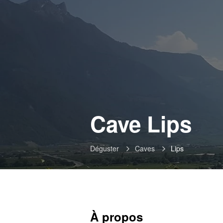
-
Cave Lips
Le
Déguster
Caves
Lips
À propos