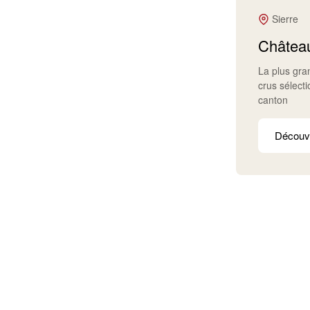
Sierre
Château
La plus gr
crus sélect
canton
Découvr