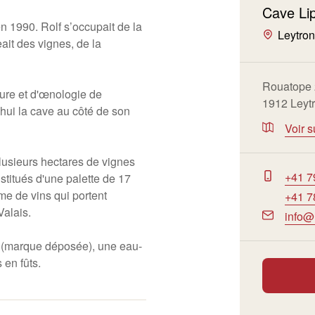
Cave Li
en 1990. Rolf s’occupait de la
Leytro
eait des vignes, de la
Rouatope
ture et d'œnologie de
1912 Leyt
'hui la cave au côté de son
Voir s
lusieurs hectares de vignes
+41 7
titués d'une palette de 17
e de vins qui portent
+41 7
Valais.
info@
ac (marque déposée), une eau-
 en fûts.