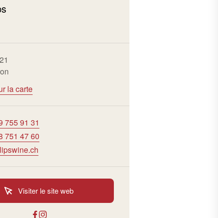
ps
n
 21
ron
ur la carte
9 755 91 31
8 751 47 60
lipswine.ch
Visiter le site web