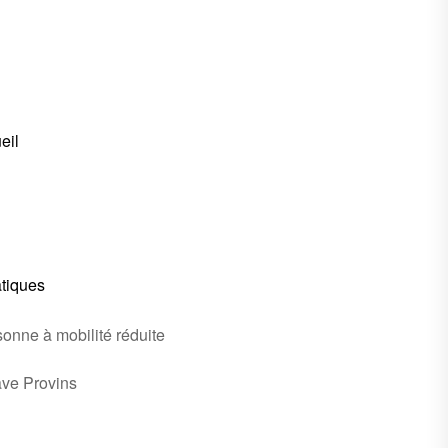
eil
atiques
onne à mobilité réduite
ave Provins