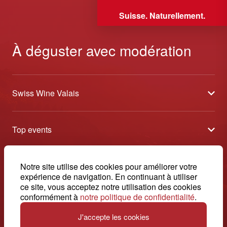
Suisse. Naturellement.
À déguster avec modération
Swiss Wine Valais
À propos
Top events
Blog
Caves Ouvertes
Médias
Contact
Notre site utilise des cookies pour améliorer votre
Tavolata
Contact
expérience de navigation. En continuant à utiliser
Swiss Wine Valais - Avenue de la Gare 2 - CP 144 - 1964
ce site, vous acceptez notre utilisation des cookies
Sélection (résultats)
Conthey - Suisse
Conditions générales de vente
conformément à
notre politique de confidentialité
.
© 2026, Swiss Wine Valais
français
Etoiles du Valais
Impressum
J'accepte les cookies
+41 27 345 40 80