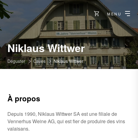
MENU
-
Niklaus Wittwer
Bramois
Déguster
Caves
Niklaus Wittwer
À propos
Depuis 1990, Niklaus Wittwer SA est une filiale de
Vennerhus Weine AG, qui est fier de produire des vins
valaisans.