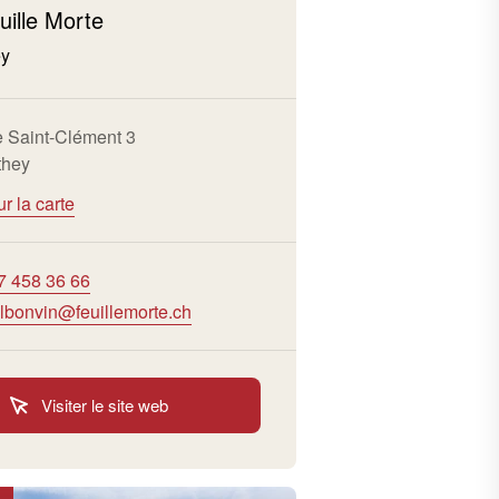
ille Morte
ey
 Saint-Clément 3
they
ur la carte
7 458 36 66
lbonvin@feuillemorte.ch
Visiter le site web