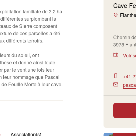
Cave Feu
xploitation familiale de 3.2 ha
Flanth
différentes surplombant la
oteaux de Sierre composent
exture de ces parcelles a été
Chemin de
 différents terroirs.
3978 Flan
deurs du soleil, ont
Voir s
thèse et donné ainsi toute
r par le vent une fois leur
+41 2
en leur hommage que Pascal
de Feuille Morte à leur cave.
pasca
Association(s)