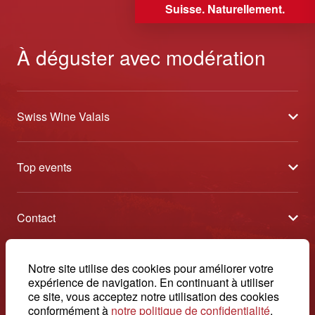
Suisse. Naturellement.
À déguster avec modération
Swiss Wine Valais
À propos
Top events
Blog
Caves Ouvertes
Médias
Contact
Tavolata
Contact
Swiss Wine Valais - Avenue de la Gare 2 - CP 144 - 1964
Sélection (résultats)
Conthey - Suisse
Conditions générales de vente
© 2026, Swiss Wine Valais
Notre site utilise des cookies pour améliorer votre
français
Etoiles du Valais
expérience de navigation. En continuant à utiliser
Impressum
+41 27 345 40 80
ce site, vous acceptez notre utilisation des cookies
conformément à
notre politique de confidentialité
.
info@swisswinevalais.ch