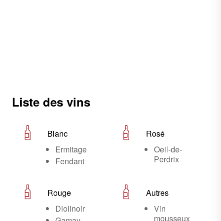
Liste des vins
Blanc
Rosé
Ermitage
Oeil-de-
Perdrix
Fendant
Rouge
Autres
Diolinoir
Vin
mousseux
Gamay