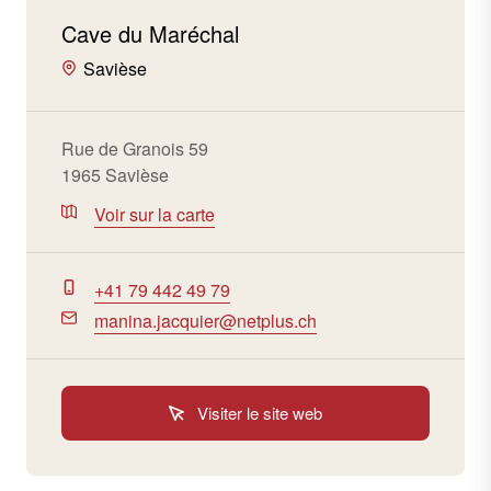
Cave du Maréchal
Savièse
Rue de Granois 59
1965 Savièse
Voir sur la carte
+41 79 442 49 79
manina.jacquier@netplus.ch
Visiter le site web