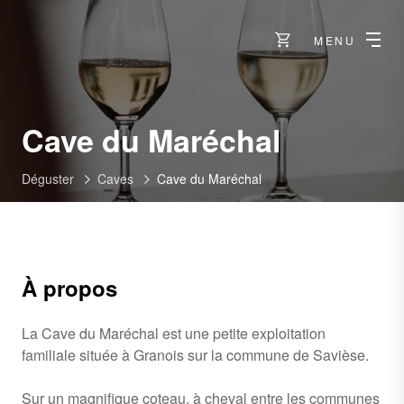
MENU
-
Cave du Maréchal
Savièse
Déguster
Caves
Cave du Maréchal
À propos
La Cave du Maréchal est une petite exploitation
familiale située à Granois sur la commune de Savièse.
Sur un magnifique coteau, à cheval entre les communes