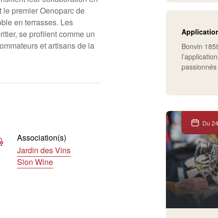
t le premier Oenoparc de
ble en terrasses. Les
Applicatio
ritier, se profilent comme un
sommateurs et artisans de la
Bonvin 1858
l’applicati
passionnés
Du 24
Association(s)
Jardin des Vins
Sion Wine