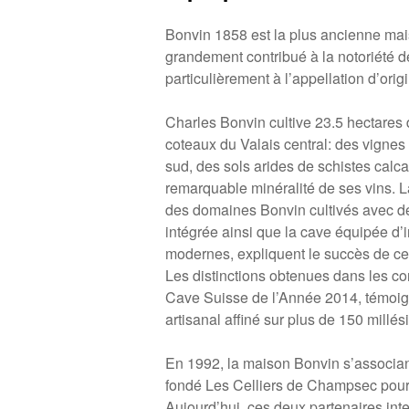
Bonvin 1858 est la plus ancienne mais
grandement contribué à la notoriété d
particulièrement à l’appellation d’orig
Charles Bonvin cultive 23.5 hectares 
coteaux du Valais central: des vignes
sud, des sols arides de schistes calca
remarquable minéralité de ses vins. L
des domaines Bonvin cultivés avec d
intégrée ainsi que la cave équipée d’i
modernes, expliquent le succès de ce
Les distinctions obtenues dans les con
Cave Suisse de l’Année 2014, témoign
artisanal affiné sur plus de 150 millé
En 1992, la maison Bonvin s’associan
fondé Les Celliers de Champsec pour
Aujourd’hui, ces deux partenaires inte