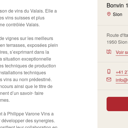
Bonvin 
on de vins du Valais. Elle a
Sion
es vins suisses et plus
ine contrôlée Valais.
Route d'Ita
de vignes sur les meilleurs
1950 Sion
 en terrasses, exposées plein
ires, s’exprimant dans la
Voir s
a situation exceptionnelle
es techniques de production
+41 2
nstallations techniques
s vins au nom prédestiné.
info@
cours ainsi que le titre de
ent d’un savoir- faire
simes.
t à Philippe Varone Vins a
 développer des synergies.
nsifient leur collaboration en