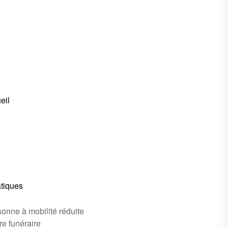
eil
atiques
onne à mobilité réduite
re funéraire