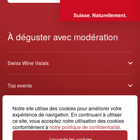
Suisse. Naturellement.
À déguster avec modération
Swiss Wine Valais
À propos
Top events
Blog
Caves Ouvertes
Médias
Contact
Notre site utilise des cookies pour améliorer votre
Tavolata
Contact
expérience de navigation. En continuant à utiliser
Swiss Wine Valais - Avenue de la Gare 2 - CP 144 - 1964
ce site, vous acceptez notre utilisation des cookies
Sélection (résultats)
Conthey - Suisse
Conditions générales de vente
conformément à
notre politique de confidentialité
.
© 2026, Swiss Wine Valais
français
Etoiles du Valais
Impressum
J'accepte les cookies