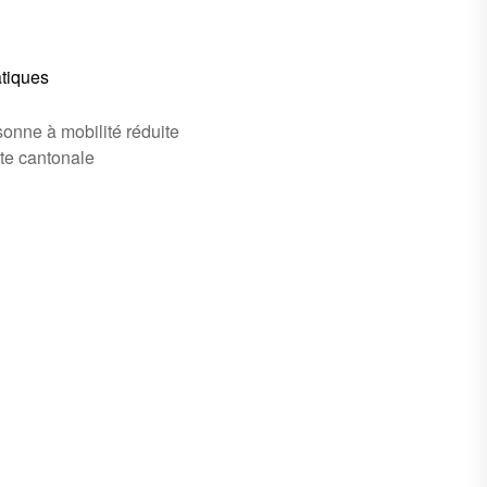
atiques
onne à mobilité réduite
ute cantonale