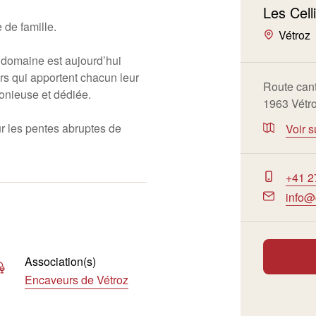
Les Cell
 de famille.
Vétroz
e domaine est aujourd’hui
urs qui apportent chacun leur
Route can
onieuse et dédiée.
1963 Vétr
r les pentes abruptes de
Voir s
+41 2
info@
Association(s)
Encaveurs de Vétroz