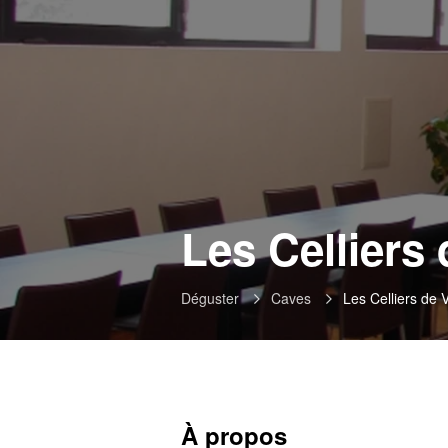
Les Celliers 
Déguster
Caves
Les Celliers de 
À propos