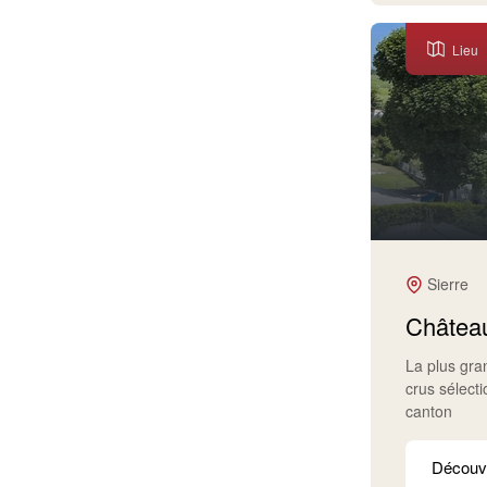
Lieu
Sierre
Château
La plus gr
crus sélect
canton
Découvr