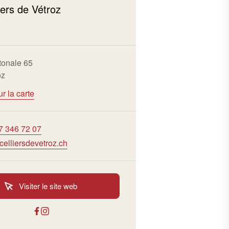
iers de Vétroz
tonale 65
oz
ur la carte
7 346 72 07
celliersdevetroz.ch
Visiter le site web