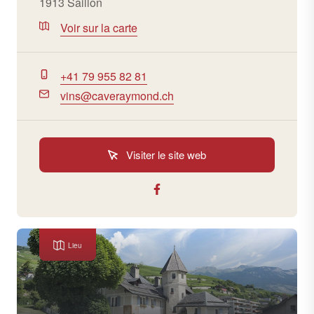
1913 Saillon
Voir sur la carte
+41 79 955 82 81
vins@caveraymond.ch
Visiter le site web
Lieu