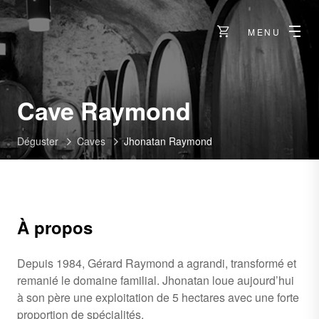
MENU
-
Cave Raymond
Saillon
Déguster
Caves
Jhonatan Raymond
À propos
Depuis 1984, Gérard Raymond a agrandi, transformé et
remanié le domaine familial. Jhonatan loue aujourd’hui
à son père une exploitation de 5 hectares avec une forte
proportion de spécialités.