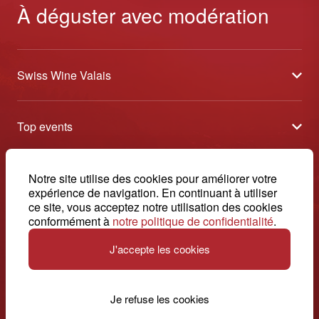
À déguster avec modération
Swiss Wine Valais
À propos
Top events
Blog
Caves Ouvertes
Médias
Contact
Notre site utilise des cookies pour améliorer votre
Tavolata
Contact
expérience de navigation. En continuant à utiliser
Swiss Wine Valais - Avenue de la Gare 2 - CP 144 - 1964
ce site, vous acceptez notre utilisation des cookies
Sélection (résultats)
Conthey - Suisse
Conditions générales de vente
conformément à
notre politique de confidentialité
.
© 2026, Swiss Wine Valais
français
Etoiles du Valais
Impressum
J'accepte les cookies
+41 27 345 40 80
info@swisswinevalais.ch
Je refuse les cookies