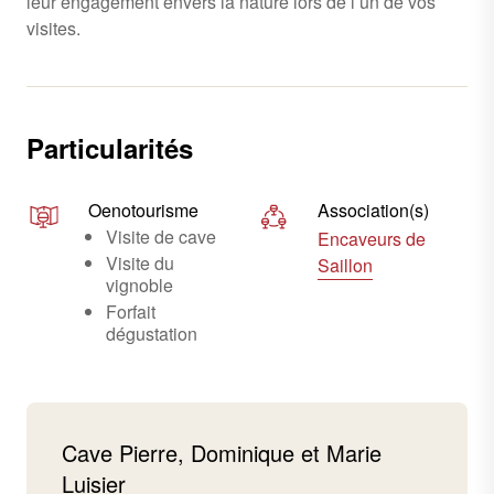
leur engagement envers la nature lors de l’un de vos
visites.
Particularités
Oenotourisme
Association(s)
Visite de cave
Encaveurs de
Visite du
Saillon
vignoble
Forfait
dégustation
Cave Pierre, Dominique et Marie
Luisier