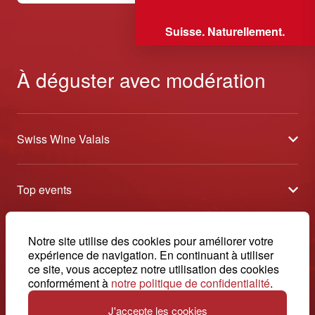
Suisse. Naturellement.
À déguster avec modération
Swiss Wine Valais
À propos
Top events
Blog
Caves Ouvertes
Médias
Contact
Notre site utilise des cookies pour améliorer votre
Tavolata
Contact
expérience de navigation. En continuant à utiliser
Swiss Wine Valais - Avenue de la Gare 2 - CP 144 - 1964
ce site, vous acceptez notre utilisation des cookies
Sélection (résultats)
Conthey - Suisse
Conditions générales de vente
conformément à
notre politique de confidentialité
.
© 2026, Swiss Wine Valais
français
Etoiles du Valais
Impressum
J'accepte les cookies
+41 27 345 40 80