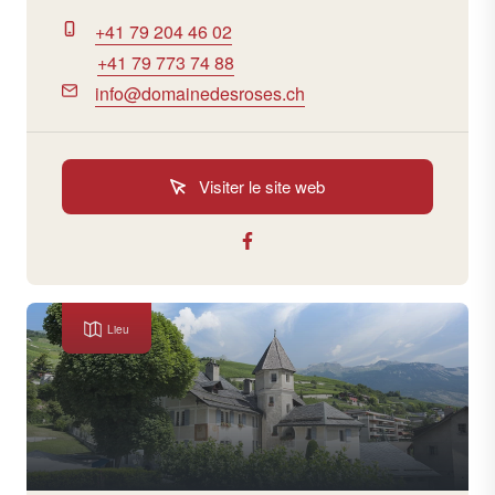
+41 79 204 46 02
+41 79 773 74 88
info@domainedesroses.ch
Visiter le site web
Lieu