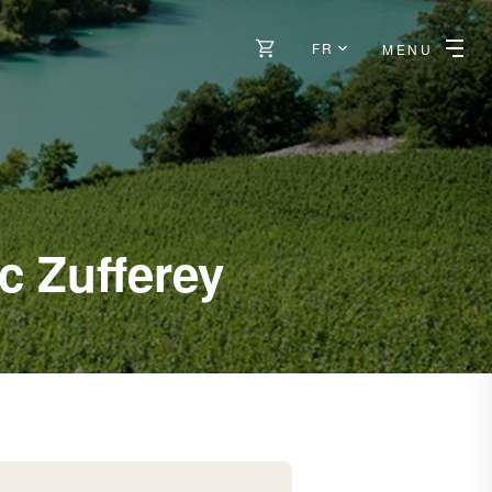
FR
MENU
-
c Zufferey
Chippis