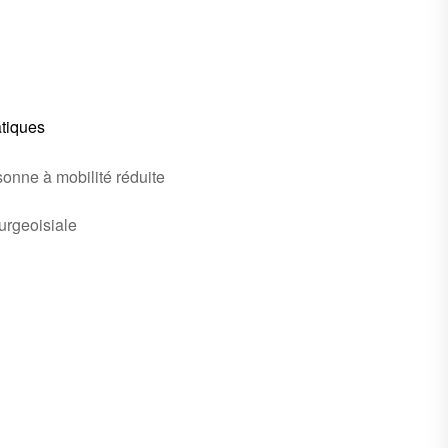
atiques
onne à mobilité réduite
urgeoisiale