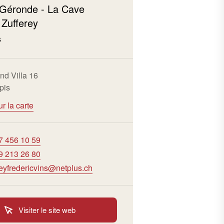
 Géronde - La Cave
 Zufferey
s
nd Villa 16
pis
ur la carte
7 456 10 59
9 213 26 80
reyfredericvins@netplus.ch
Visiter le site web