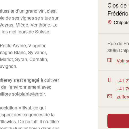
Clos de
éussite d’un grand vin, c’est
Frédéric
le de ses vignes se situe sur
Chippi
 Veyras, Miège, Venthône. Le
i les meilleurs de Suisse.
Rue de Fo
etite Arvine, Viognier,
3965 Chip
magne Blanc, Sylvaner,
erlot, Syrah, Cornalin,
Voir s
uvignon.
fferey s'est engagé à cultiver
+41 2
t de l’environnement avec
+41 7
ibre sol/plante/terroir.
zuffe
ociation Vitival, ce qui
 respect des exigences de la
swiss. De ce fait, il n’utilise
ent du fumier bovin dans ses