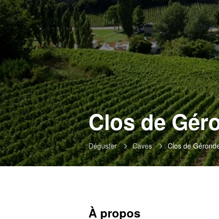
Clos de Géro
Déguster
Caves
Clos de Gérond
À propos