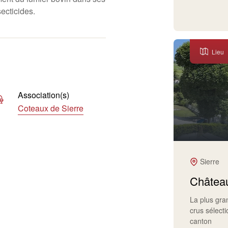
secticides.
Lieu
Association(s)
Coteaux de Sierre
Sierre
Château
La plus gr
crus sélect
canton