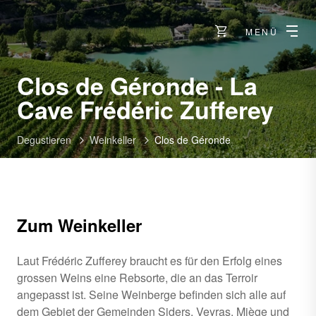
MENÜ
Clos de Géronde - La
-
Cave Frédéric Zufferey
Chi
Degustieren
Weinkeller
Clos de Géronde
Zum Weinkeller
Laut Frédéric Zufferey braucht es für den Erfolg eines
grossen Weins eine Rebsorte, die an das Terroir
angepasst ist. Seine Weinberge befinden sich alle auf
dem Gebiet der Gemeinden Siders, Veyras, Miège und