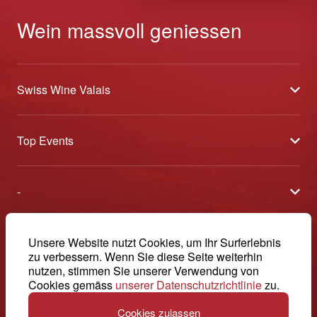
Wein massvoll geniessen
Swiss Wine Valais
Über uns
Top Events
Allgemeine Geschäftsbedingungen
Offene Weinkeller
Blog
-
Tavolata
Medien
Swiss Wine Valais - Avenue de la Gare 2 - CP 144 - 1964
Sélection (Ergebnisse)
Conthey - Suisse
Kontakt
© 2026, Swiss Wine Valais
Unsere Website nutzt Cookies, um Ihr Surferlebnis
Deutsch (Schweiz)
Etoiles du Valais
zu verbessern. Wenn Sie diese Seite weiterhin
Impressum
+41 27 345 40 80
nutzen, stimmen Sie unserer Verwendung von
Cookies gemäss
unserer Datenschutzrichtlinie
zu.
info@swisswinevalais.ch
Cookies zulassen