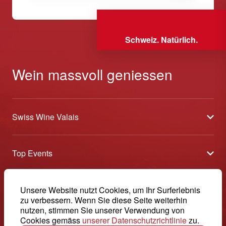
Schweiz. Natürlich.
Wein massvoll geniessen
Swiss Wine Valais
Über uns
Top Events
Allgemeine Geschäftsbedingungen
Offene Weinkeller
Blog
-
Unsere Website nutzt Cookies, um Ihr Surferlebnis
Tavolata
Medien
zu verbessern. Wenn Sie diese Seite weiterhin
Swiss Wine Valais - Avenue de la Gare 2 - CP 144 - 1964
nutzen, stimmen Sie unserer Verwendung von
Sélection (Ergebnisse)
Conthey - Suisse
Kontakt
Cookies gemäss
unserer Datenschutzrichtlinie
zu.
© 2026, Swiss Wine Valais