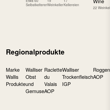
Wine
Etwa 60
19
17
Selbstkelterer
Weinkeller
Kellereien
22 Weinkel
Regionalprodukte
Marke
Walliser
Raclette
Walliser
Roggen
Wallis
Obst
du
Trockenfleisch
AOP
Produkte
und
Valais
IGP
Gemuse
AOP