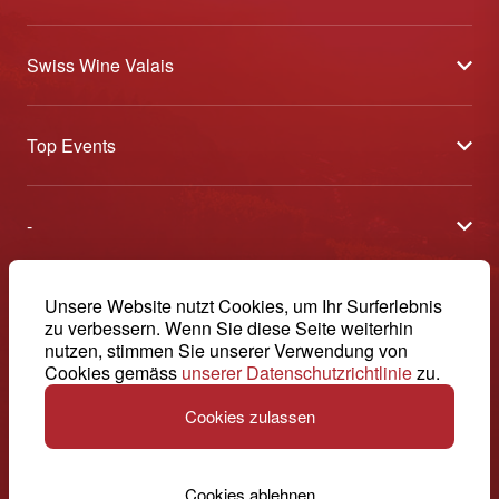
Swiss Wine Valais
Über uns
Top Events
Allgemeine Geschäftsbedingungen
Offene Weinkeller
Blog
-
Tavolata
Medien
Swiss Wine Valais - Avenue de la Gare 2 - CP 144 - 1964
Sélection (Ergebnisse)
Conthey - Suisse
Kontakt
© 2026, Swiss Wine Valais
Unsere Website nutzt Cookies, um Ihr Surferlebnis
Deutsch (Schweiz)
Etoiles du Valais
zu verbessern. Wenn Sie diese Seite weiterhin
Impressum
+41 27 345 40 80
nutzen, stimmen Sie unserer Verwendung von
Cookies gemäss
unserer Datenschutzrichtlinie
zu.
info@swisswinevalais.ch
Cookies zulassen
Cookies ablehnen