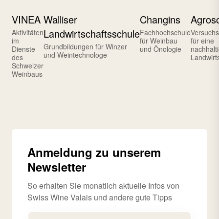
VINEA
Walliser
Changins
Agros
Landwirtschaftsschule
Aktivitäten
Fachhochschule
Versuchs
im
für Weinbau
für eine
Grundbildungen für Winzer
Dienste
und Önologie
nachhalt
und Weintechnologe
des
Landwirt
Schweizer
Weinbaus
Anmeldung zu unserem
Newsletter
So erhalten Sie monatlich aktuelle Infos von
Swiss Wine Valais und andere gute Tipps