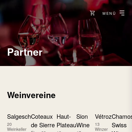
MENÜ
Partner
Weinvereine
Salgesch
Coteaux
Haut-
Sion
Vétroz
Chamo
de Sierre
Plateau
Wine
Swiss
20
13
Weinkeller
Winzer