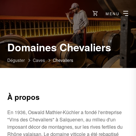
MENU
-
Domaines Chevaliers
Salq
Déguster
Caves
Chevaliers
À propos
En 1936, Oswald Mathier-Küchler a fondé l'entreprise
"Vins des Chevaliers" à Salquenen, au milieu d'un
imposant décor de montagnes, sur les rives fertiles du
Rhône valaisan. Le domaine viticole a été rebaptisé