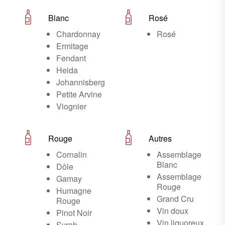
Blanc
Rosé
Chardonnay
Rosé
Ermitage
Fendant
Heida
Johannisberg
Petite Arvine
Viognier
Rouge
Autres
Cornalin
Assemblage
Blanc
Dôle
Assemblage
Gamay
Rouge
Humagne
Grand Cru
Rouge
Vin doux
Pinot Noir
Vin liquoreux
Syrah