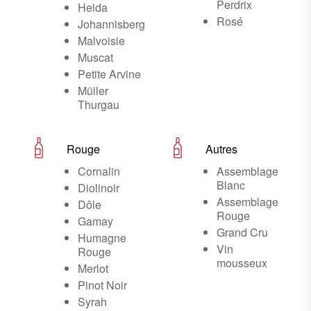
Perdrix
Heida
Rosé
Johannisberg
Malvoisie
Muscat
Petite Arvine
Müller
Thurgau
Rouge
Autres
Cornalin
Assemblage
Blanc
Diolinoir
Assemblage
Dôle
Rouge
Gamay
Grand Cru
Humagne
Vin
Rouge
mousseux
Merlot
Pinot Noir
Syrah