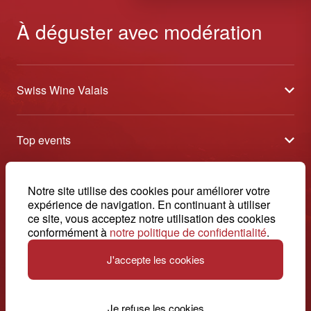
À déguster avec modération
Swiss Wine Valais
À propos
Top events
Blog
Caves Ouvertes
Médias
Contact
Notre site utilise des cookies pour améliorer votre
Tavolata
Contact
expérience de navigation. En continuant à utiliser
Swiss Wine Valais - Avenue de la Gare 2 - CP 144 - 1964
ce site, vous acceptez notre utilisation des cookies
Sélection (résultats)
Conthey - Suisse
Conditions générales de vente
conformément à
notre politique de confidentialité
.
© 2026, Swiss Wine Valais
français
Etoiles du Valais
Impressum
J'accepte les cookies
+41 27 345 40 80
info@swisswinevalais.ch
Je refuse les cookies