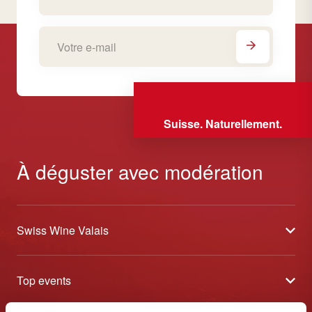
Suisse. Naturellement.
À déguster avec modération
Swiss Wine Valais
À propos
Top events
Blog
Caves Ouvertes