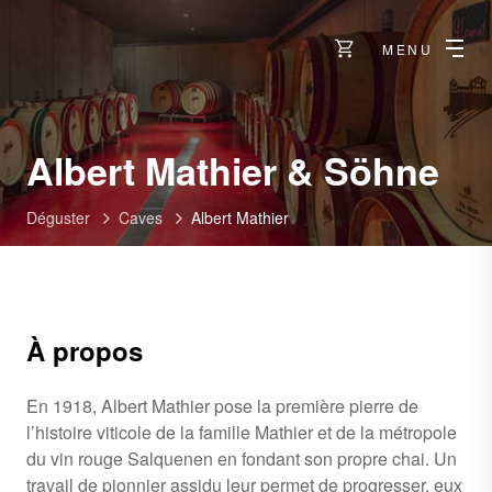
MENU
-
Albert Mathier & Söhne
Sa
Déguster
Caves
Albert Mathier
À propos
En 1918, Albert Mathier pose la première pierre de
l’histoire viticole de la famille Mathier et de la métropole
du vin rouge Salquenen en fondant son propre chai. Un
travail de pionnier assidu leur permet de progresser, eux