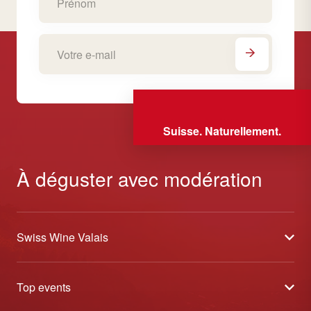
Suisse. Naturellement.
À déguster avec modération
Swiss Wine Valais
À propos
Top events
Blog