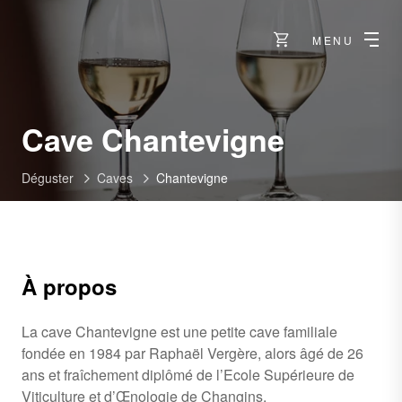
MENU
-
Cave Chantevigne
Vétroz
Déguster
Caves
Chantevigne
À propos
La cave Chantevigne est une petite cave familiale
fondée en 1984 par Raphaël Vergère, alors âgé de 26
ans et fraîchement diplômé de l’Ecole Supérieure de
Viticulture et d’Œnologie de Changins.