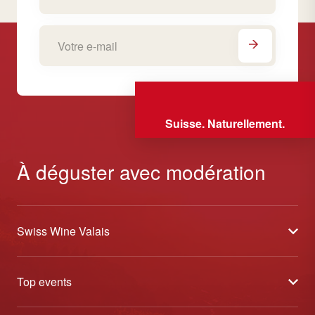
Suisse. Naturellement.
À déguster avec modération
Swiss Wine Valais
À propos
Top events
Blog
Caves Ouvertes
Médias