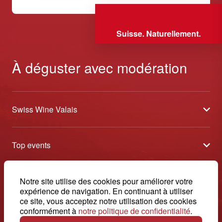
Suisse. Naturellement.
À déguster avec modération
Swiss Wine Valais
À propos
Top events
Blog
Caves Ouvertes
Médias
Contact
Notre site utilise des cookies pour améliorer votre
Tavolata
Contact
expérience de navigation. En continuant à utiliser
Swiss Wine Valais - Avenue de la Gare 2 - CP 144 - 1964
ce site, vous acceptez notre utilisation des cookies
Sélection (résultats)
Conthey - Suisse
Conditions générales de vente
conformément à
notre politique de confidentialité
.
© 2026, Swiss Wine Valais
français