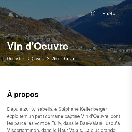
MENU
-
Vin d'Oeuvre
Loèche-
Déguster
Caves
Vin d'Oeuvre
Souste
À propos
Depuis 2013, Isabella & Stéphane Kellenberger
exploitent un petit domaine baptisé Vin d’Oeuvre, dont
les parcelles vont de Fully, dans le Bas-Valais, jusqu’à
Visperterminen, dans le Haut-Valais. La plus grande