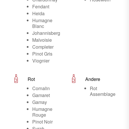
Fendant
Heida
Humagne
Blanc
Johannisberg
Malvoisie
Completer
Pinot Gris
Viognier
Rot
Andere
Cornalin
Rot
Assemblage
Gamaret
Gamay
Humagne
Rouge
Pinot Noir
Syrah