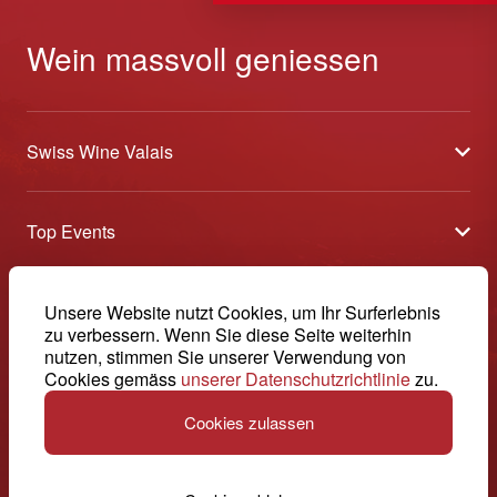
Wein massvoll geniessen
Swiss Wine Valais
Über uns
Top Events
Allgemeine Geschäftsbedingungen
Offene Weinkeller
Blog
-
Unsere Website nutzt Cookies, um Ihr Surferlebnis
Tavolata
Medien
zu verbessern. Wenn Sie diese Seite weiterhin
Swiss Wine Valais - Avenue de la Gare 2 - CP 144 - 1964
nutzen, stimmen Sie unserer Verwendung von
Sélection (Ergebnisse)
Conthey - Suisse
Kontakt
Cookies gemäss
unserer Datenschutzrichtlinie
zu.
© 2026, Swiss Wine Valais
Deutsch (Schweiz)
Etoiles du Valais
Impressum
Cookies zulassen
+41 27 345 40 80
info@swisswinevalais.ch