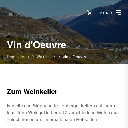
MENÜ
-
Vin d'Oeuvre
Leuk-
Degustieren
Weinkeller
Vin d'Oeuvre
Susten
Zum Weinkeller
Isabella und Stéphane Kellenberger keltern auf ihrem
familiären Weingut in Leuk 17 verschiedene Weine aus
autochthonen und internationalen Rebsorten.