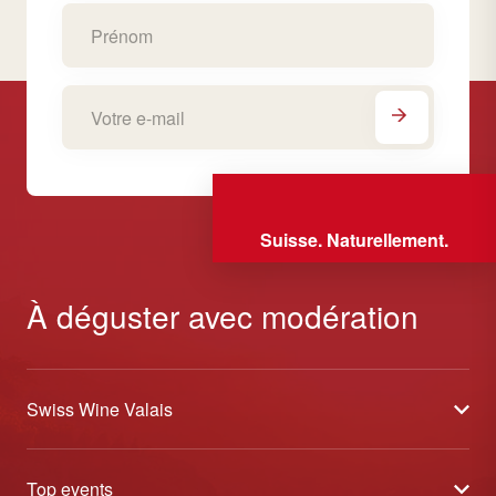
Suisse. Naturellement.
À déguster avec modération
Swiss Wine Valais
À propos
Top events
Blog