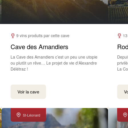
9 vins produits par cette cave
13
Cave des Amandiers
Rod
La Cave des Amandiers c’est un peu une utopie
Depuis
ou plutôt un rêve… Le projet de vie d'Alexandre
privi
Délétraz !
La Com
Voir la cave
Vo
St-Léonard