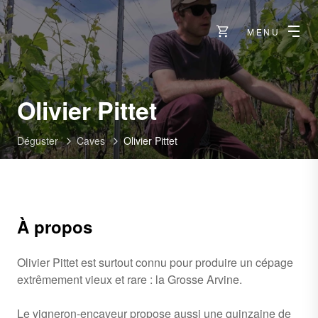
MENU
-
Olivier Pittet
Fully
Déguster
Caves
Olivier Pittet
À propos
Olivier Pittet est surtout connu pour produire un cépage
extrêmement vieux et rare : la Grosse Arvine.
Le vigneron-encaveur propose aussi une quinzaine de