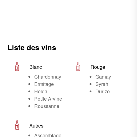
Liste des vins
Blanc
Rouge
Chardonnay
Gamay
Ermitage
Syrah
Heida
Durize
Petite Arvine
Roussanne
Autres
Assemblage