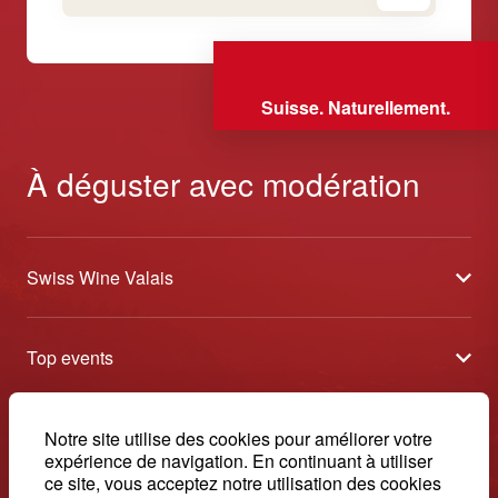
Suisse. Naturellement.
À déguster avec modération
Swiss Wine Valais
À propos
Top events
Blog
Caves Ouvertes
Médias
Contact
Notre site utilise des cookies pour améliorer votre
Tavolata
Contact
expérience de navigation. En continuant à utiliser
Swiss Wine Valais - Avenue de la Gare 2 - CP 144 - 1964
ce site, vous acceptez notre utilisation des cookies
Sélection (résultats)
Conthey - Suisse