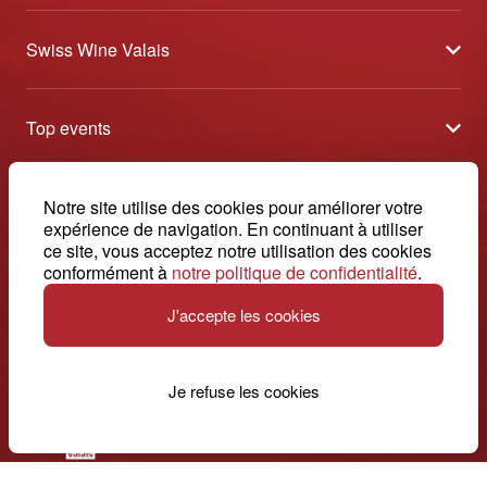
Swiss Wine Valais
À propos
Top events
Blog
Caves Ouvertes
Médias
Contact
Notre site utilise des cookies pour améliorer votre
Tavolata
Contact
expérience de navigation. En continuant à utiliser
Swiss Wine Valais - Avenue de la Gare 2 - CP 144 - 1964
ce site, vous acceptez notre utilisation des cookies
Sélection (résultats)
Conthey - Suisse
Conditions générales de vente
conformément à
notre politique de confidentialité
.
© 2026, Swiss Wine Valais
français
Etoiles du Valais
Impressum
J'accepte les cookies
+41 27 345 40 80
info@swisswinevalais.ch
Je refuse les cookies