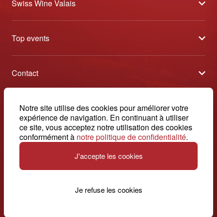
Swiss Wine Valais
À propos
Top events
Blog
Caves Ouvertes
Médias
Contact
Tavolata
Contact
Swiss Wine Valais - Avenue de la Gare 2 - CP 144 - 1964
Sélection (résultats)
Conthey - Suisse
Conditions générales de vente
© 2026, Swiss Wine Valais
Notre site utilise des cookies pour améliorer votre
français
Etoiles du Valais
expérience de navigation. En continuant à utiliser
Impressum
+41 27 345 40 80
ce site, vous acceptez notre utilisation des cookies
conformément à
notre politique de confidentialité
.
info@swisswinevalais.ch
J'accepte les cookies
Je refuse les cookies