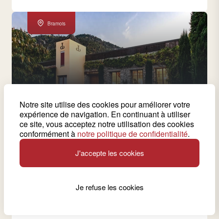
Bramois
Notre site utilise des cookies pour améliorer votre
expérience de navigation. En continuant à utiliser
16 vins produits par cette cave
ce site, vous acceptez notre utilisation des cookies
Chai du Baron
conformément à
notre politique de confidentialité
.
Patrice Walpen propose des crus valaisans hauts de
J'accepte les cookies
gamme évoquant les vins de château ainsi que la
gamme Léon, qui se veut plus jeune et citadine.
Je refuse les cookies
Voir la cave