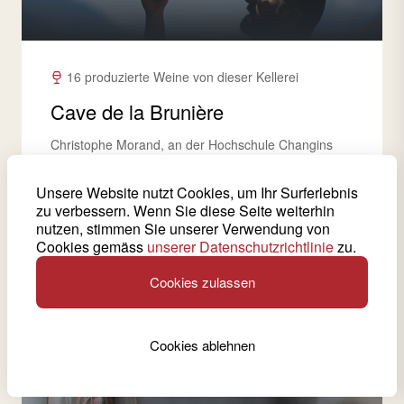
16 produzierte Weine von dieser Kellerei
Cave de la Brunière
Christophe Morand, an der Hochschule Changins
ausgebildeter Önologe, hat das
Familienunternehmen 2008 übernommen.
Unsere Website nutzt Cookies, um Ihr Surferlebnis
Zusammen mit seinem Vater Claude-Alain
zu verbessern. Wenn Sie diese Seite weiterhin
bewirtschaftet er die eigenen Weinberge, deren
nutzen, stimmen Sie unserer Verwendung von
gesamte Ernte sie selbst keltern.
Cookies gemäss
unserer Datenschutzrichtlinie
zu.
Cookies zulassen
Siehe Weinkeller
Cookies ablehnen
Sitten