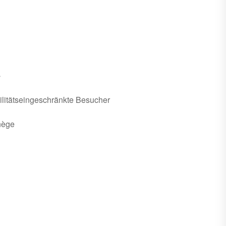
s
ilitätseingeschränkte Besucher
nège