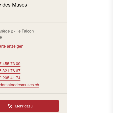
e des Muses
ège 2 - Ile Falcon
re
arte anzeigen
7 455 73 09
6 321 76 67
9 205 41 74
@domainedesmuses.ch
Mehr dazu