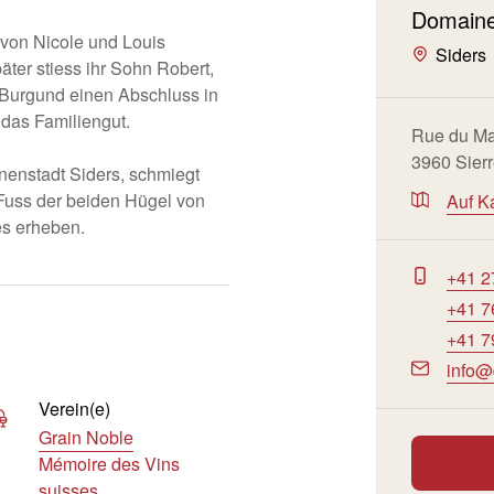
Domain
von Nicole und Louis
Siders
ter stiess ihr Sohn Robert,
m Burgund einen Abschluss in
 das Familiengut.
Rue du Man
3960 Sier
nenstadt Siders, schmiegt
Fuss der beiden Hügel von
Auf K
es erheben.
+41 2
+41 7
+41 7
info
Verein(e)
Grain Noble
Mémoire des Vins
suisses