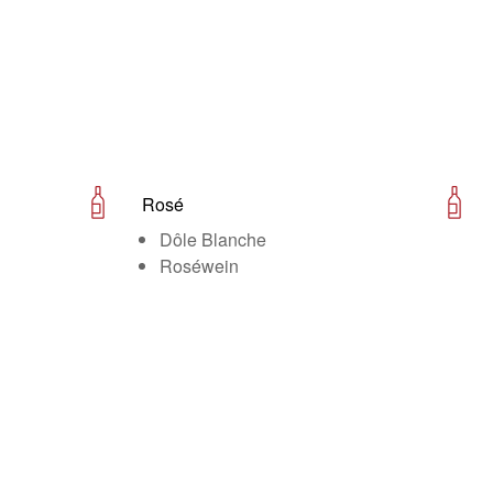
Rosé
Dôle Blanche
Roséwein