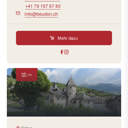
+41 79 157 67 83
info@beudon.ch
Mehr dazu
Ort