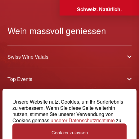
Schweiz. Natürlich.
Wein massvoll geniessen
Swiss Wine Valais
Über uns
Top Events
Allgemeine Geschäftsbedingungen
Offene Weinkeller
Blog
-
Unsere Website nutzt Cookies, um Ihr Surferlebnis
Tavolata
Medien
zu verbessern. Wenn Sie diese Seite weiterhin
Swiss Wine Valais - Avenue de la Gare 2 - CP 144 - 1964
nutzen, stimmen Sie unserer Verwendung von
Sélection (Ergebnisse)
Conthey - Suisse
Kontakt
Cookies gemäss
unserer Datenschutzrichtlinie
zu.
© 2026, Swiss Wine Valais
Deutsch (Schweiz)
Etoiles du Valais
Impressum
Cookies zulassen
+41 27 345 40 80