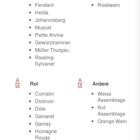
Fendant
Roséwein
Heida
Johannisberg
Muscat
Petite Arvine
Gewürztraminer
Müller Thurgau
Riesling-
Sylvaner
Rot
Andere
Cornalin
Weiss
Assemblage
Diolinoir
Rot
Dôle
Assemblage
Gamaret
Orange Wein
Gamay
Humagne
Rouge