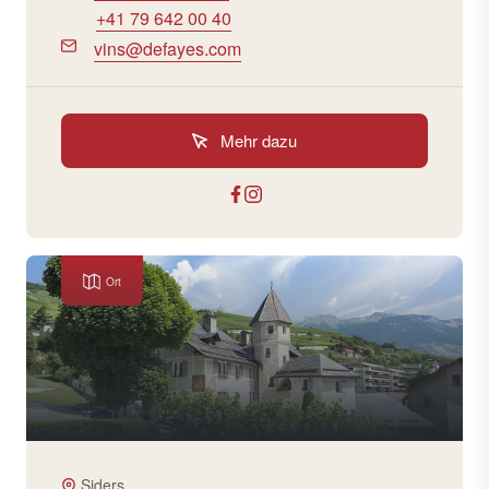
+41 79 642 00 40
vins@defayes.com
Mehr dazu
Ort
Siders