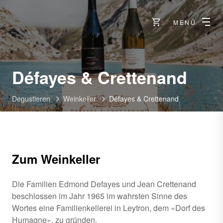
MENÜ
-
Défayes & Crettenand
Leyt
Degustieren
Weinkeller
Défayes & Crettenand
Zum Weinkeller
Die Familien Edmond Defayes und Jean Crettenand
beschlossen im Jahr 1965 im wahrsten Sinne des
Wortes eine Familienkellerei in Leytron, dem «Dorf des
Humagne», zu gründen.