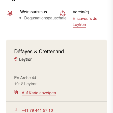
Weintourismus
Verein(e)
Degustationspauschale
Encaveurs de
Leytron
Défayes & Crettenand
Leytron
En Arche 44
1912 Leytron
Auf Karte anzeigen
+41 79 441 57 10