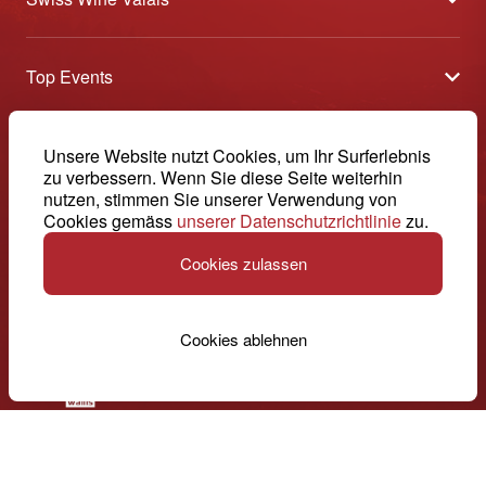
Über uns
Top Events
Allgemeine Geschäftsbedingungen
Offene Weinkeller
Blog
-
Unsere Website nutzt Cookies, um Ihr Surferlebnis
Tavolata
Medien
zu verbessern. Wenn Sie diese Seite weiterhin
Swiss Wine Valais - Avenue de la Gare 2 - CP 144 - 1964
nutzen, stimmen Sie unserer Verwendung von
Sélection (Ergebnisse)
Conthey - Suisse
Kontakt
Cookies gemäss
unserer Datenschutzrichtlinie
zu.
© 2026, Swiss Wine Valais
Deutsch (Schweiz)
Etoiles du Valais
Impressum
Cookies zulassen
+41 27 345 40 80
info@swisswinevalais.ch
Cookies ablehnen