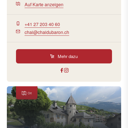
Auf Karte anzeigen
+41 27 203 40 60
chai@chaidubaron.ch
Mehr dazu
Ort