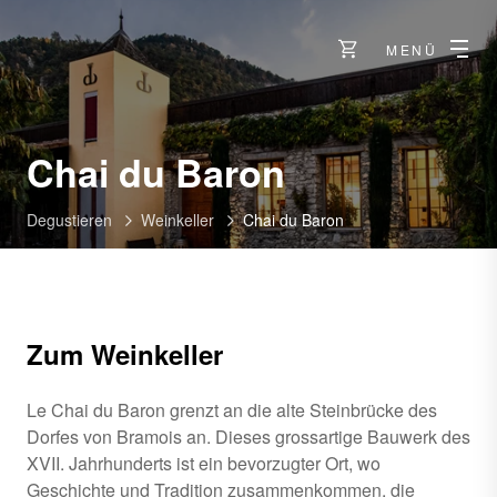
MENÜ
-
Chai du Baron
Bramois
Degustieren
Weinkeller
Chai du Baron
Zum Weinkeller
Le Chai du Baron grenzt an die alte Steinbrücke des
Dorfes von Bramois an. Dieses grossartige Bauwerk des
XVII. Jahrhunderts ist ein bevorzugter Ort, wo
Geschichte und Tradition zusammenkommen, die