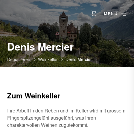
MENÜ
-
Denis Mercier
Siders
Degustieren
Weinkeller
Denis Mercier
Zum Weinkeller
Ihre Arbeit in den Reben und im Keller wird mit grossem
Fingerspitzengefühl ausgeführt, was ihren
charaktervollen Weinen zugutekommt.