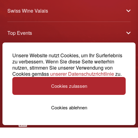
Swiss Wine Valais
Über uns
Top Events
Allgemeine Geschäftsbedingungen
Offene Weinkeller
Blog
-
Unsere Website nutzt Cookies, um Ihr Surferlebnis
Tavolata
Medien
zu verbessern. Wenn Sie diese Seite weiterhin
Swiss Wine Valais - Avenue de la Gare 2 - CP 144 - 1964
nutzen, stimmen Sie unserer Verwendung von
Sélection (Ergebnisse)
Conthey - Suisse
Kontakt
Cookies gemäss
unserer Datenschutzrichtlinie
zu.
© 2026, Swiss Wine Valais
Deutsch (Schweiz)
Etoiles du Valais
Impressum
Cookies zulassen
+41 27 345 40 80
info@swisswinevalais.ch
Cookies ablehnen