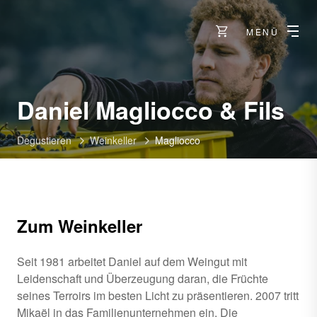
MENÜ
-
Daniel Magliocco & Fils
St-
Degustieren
Weinkeller
Magliocco
Pie
de
Cl
Zum Weinkeller
Seit 1981 arbeitet Daniel auf dem Weingut mit
Leidenschaft und Überzeugung daran, die Früchte
seines Terroirs im besten Licht zu präsentieren. 2007 tritt
Mikaël in das Familienunternehmen ein. Die