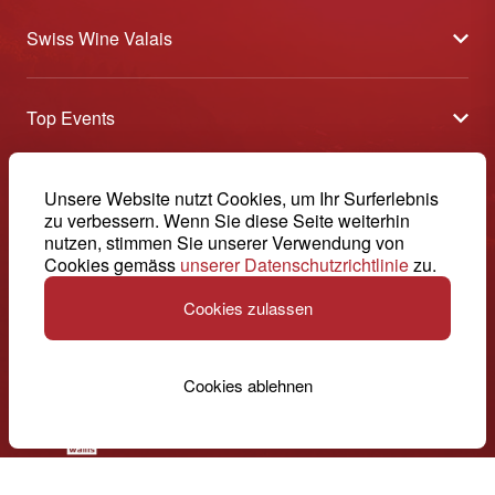
Swiss Wine Valais
Über uns
Top Events
Allgemeine Geschäftsbedingungen
Offene Weinkeller
Blog
-
Unsere Website nutzt Cookies, um Ihr Surferlebnis
Tavolata
Medien
zu verbessern. Wenn Sie diese Seite weiterhin
Swiss Wine Valais - Avenue de la Gare 2 - CP 144 - 1964
nutzen, stimmen Sie unserer Verwendung von
Sélection (Ergebnisse)
Conthey - Suisse
Kontakt
Cookies gemäss
unserer Datenschutzrichtlinie
zu.
© 2026, Swiss Wine Valais
Deutsch (Schweiz)
Etoiles du Valais
Impressum
Cookies zulassen
+41 27 345 40 80
info@swisswinevalais.ch
Cookies ablehnen