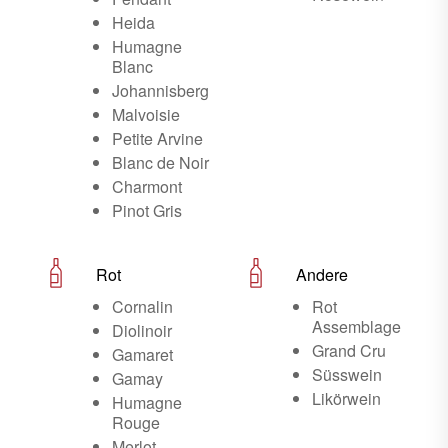
Heida
Humagne
Blanc
Johannisberg
Malvoisie
Petite Arvine
Blanc de Noir
Charmont
Pinot Gris
Rot
Andere
Cornalin
Rot
Assemblage
Diolinoir
Grand Cru
Gamaret
Süsswein
Gamay
Likörwein
Humagne
Rouge
Merlot