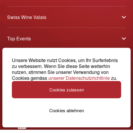
Swiss Wine Valais
Über uns
Top Events
Allgemeine Geschäftsbedingungen
Offene Weinkeller
Blog
-
Unsere Website nutzt Cookies, um Ihr Surferlebnis
Tavolata
Medien
zu verbessern. Wenn Sie diese Seite weiterhin
Swiss Wine Valais - Avenue de la Gare 2 - CP 144 - 1964
nutzen, stimmen Sie unserer Verwendung von
Sélection (Ergebnisse)
Conthey - Suisse
Kontakt
Cookies gemäss
unserer Datenschutzrichtlinie
zu.
© 2026, Swiss Wine Valais
Deutsch (Schweiz)
Etoiles du Valais
Impressum
Cookies zulassen
+41 27 345 40 80
info@swisswinevalais.ch
Cookies ablehnen