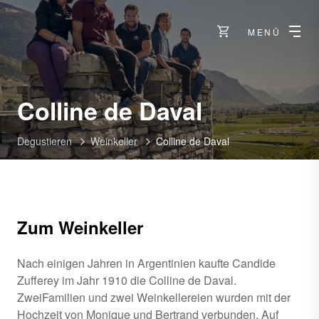
MENÜ
-
Colline de Daval
Siders
Degustieren
Weinkeller
Colline de Daval
Zum Weinkeller
Nach einigen Jahren in Argentinien kaufte Candide
Zufferey im Jahr 1910 die Colline de Daval.
ZweiFamilien und zwei Weinkellereien wurden mit der
Hochzeit von Monique und Bertrand verbunden. Auf