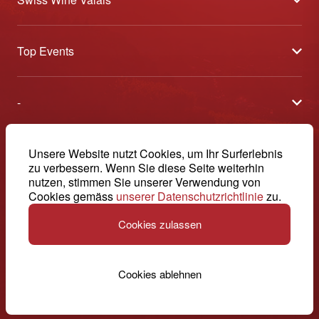
Über uns
Top Events
Allgemeine Geschäftsbedingungen
Offene Weinkeller
Blog
-
Tavolata
Medien
Swiss Wine Valais - Avenue de la Gare 2 - CP 144 - 1964
Sélection (Ergebnisse)
Conthey - Suisse
Kontakt
© 2026, Swiss Wine Valais
Unsere Website nutzt Cookies, um Ihr Surferlebnis
Deutsch (Schweiz)
Etoiles du Valais
zu verbessern. Wenn Sie diese Seite weiterhin
Impressum
+41 27 345 40 80
nutzen, stimmen Sie unserer Verwendung von
Cookies gemäss
unserer Datenschutzrichtlinie
zu.
info@swisswinevalais.ch
Cookies zulassen
Cookies ablehnen