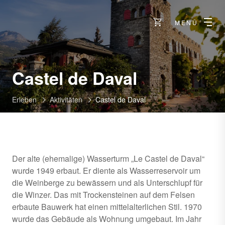
MENÜ
Castel de Daval
Erleben
Aktivitäten
Castel de Daval
Der alte (ehemalige) Wasserturm „Le Castel de Daval“
wurde 1949 erbaut. Er diente als Wasserreservoir um
die Weinberge zu bewässern und als Unterschlupf für
die Winzer. Das mit Trockensteinen auf dem Felsen
erbaute Bauwerk hat einen mittelalterlichen Stil. 1970
wurde das Gebäude als Wohnung umgebaut. Im Jahr