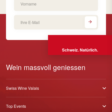
Schweiz. Natürlich.
Wein massvoll geniessen
Swiss Wine Valais
Über uns
Top Events
Allgemeine Geschäftsbedingungen