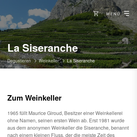
MENÜ
-
La Siseranche
Chamoson
Degustieren
Weinkeller
La Siseranche
Zum Weinkeller
1965 füllt Maurice Giroud, Besitzer einer Weinkellerei
ohne Namen, seinen ersten Wein ab. Erst 1981 wurde
aus dem anonymen Weinkeller die Siseranche, benannt
nach einem kleinen Fluss, der die meiste Zeit des