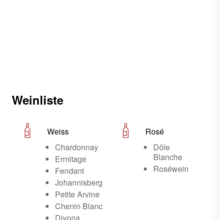
Weinliste
Weiss
Rosé
Chardonnay
Dôle
Blanche
Ermitage
Roséwein
Fendant
Johannisberg
Petite Arvine
Chenin Blanc
Divona