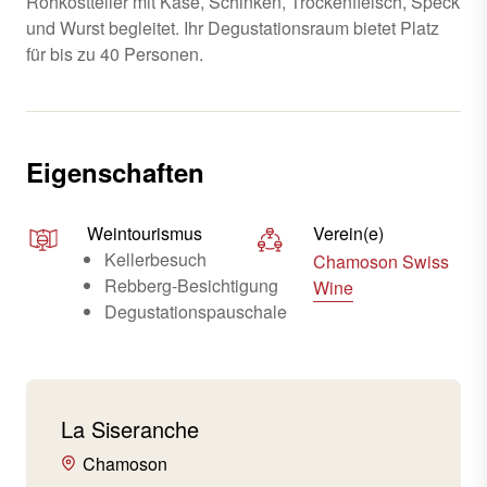
Rohkostteller mit Käse, Schinken, Trockenfleisch, Speck
und Wurst begleitet. Ihr Degustationsraum bietet Platz
für bis zu 40 Personen.
Eigenschaften
Weintourismus
Verein(e)
Kellerbesuch
Chamoson Swiss
Rebberg-Besichtigung
Wine
Degustationspauschale
La Siseranche
Chamoson