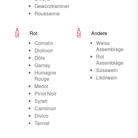
Gewürztraminer
Roussanne
Rot
Andere
Cornalin
Weiss
Assemblage
Diolinoir
Rot
Dôle
Assemblage
Gamay
Süsswein
Humagne
Likörwein
Rouge
Merlot
Pinot Noir
Syrah
Carminoir
Divico
Tannat