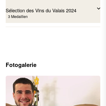
Sélection des Vins du Valais 2024
3 Medaillen
Pinot Noir
2023
Païen
2023
Fendant
Fotogalerie
2023