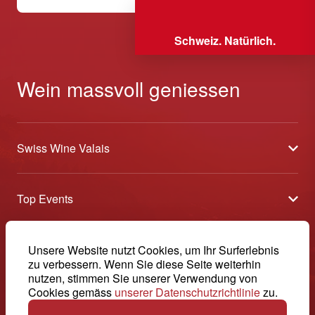
Schweiz. Natürlich.
Wein massvoll geniessen
Swiss Wine Valais
Über uns
Top Events
Allgemeine Geschäftsbedingungen
Offene Weinkeller
Blog
-
Unsere Website nutzt Cookies, um Ihr Surferlebnis
Tavolata
Medien
zu verbessern. Wenn Sie diese Seite weiterhin
Swiss Wine Valais - Avenue de la Gare 2 - CP 144 - 1964
nutzen, stimmen Sie unserer Verwendung von
Sélection (Ergebnisse)
Conthey - Suisse
Kontakt
Cookies gemäss
unserer Datenschutzrichtlinie
zu.
© 2026, Swiss Wine Valais
Deutsch (Schweiz)
Etoiles du Valais