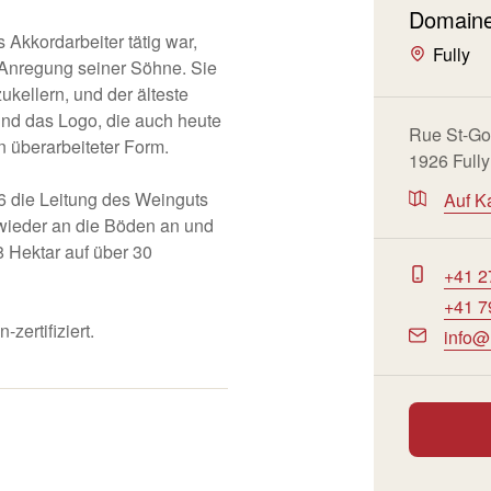
Domaine
 Akkordarbeiter tätig war,
Fully
Anregung seiner Söhne. Sie
kellern, und der älteste
 und das Logo, die auch heute
Rue St-Go
 überarbeiteter Form.
1926 Fully
6 die Leitung des Weinguts
Auf K
wieder an die Böden an und
8 Hektar auf über 30
+41 2
+41 7
zertifiziert.
info@