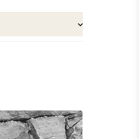
Syrah Les Claives
2022