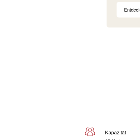
Entdec
Kapazität