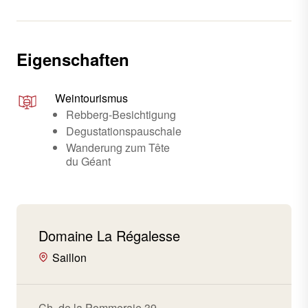
Eigenschaften
Weintourismus
Rebberg-Besichtigung
Degustationspauschale
Wanderung zum Tête
du Géant
Domaine La Régalesse
Saillon
Ch. de la Pommeraie 39