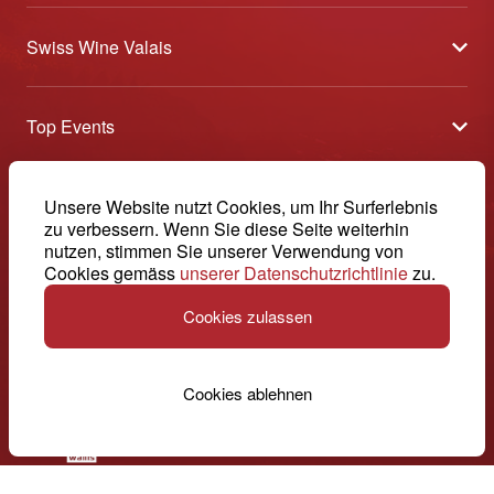
Swiss Wine Valais
Über uns
Top Events
Allgemeine Geschäftsbedingungen
Offene Weinkeller
Blog
-
Unsere Website nutzt Cookies, um Ihr Surferlebnis
Tavolata
Medien
zu verbessern. Wenn Sie diese Seite weiterhin
Swiss Wine Valais - Avenue de la Gare 2 - CP 144 - 1964
nutzen, stimmen Sie unserer Verwendung von
Sélection (Ergebnisse)
Conthey - Suisse
Kontakt
Cookies gemäss
unserer Datenschutzrichtlinie
zu.
© 2026, Swiss Wine Valais
Deutsch (Schweiz)
Etoiles du Valais
Impressum
Cookies zulassen
+41 27 345 40 80
info@swisswinevalais.ch
Cookies ablehnen