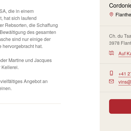
Cordoni
SA, die in einem
Flanth
, hat sich laufend
uer Rebsorten, die Schaffung
e Bewältigung des gesamten
Ch. du Tsa
asche sind nur einige der
3978 Flan
 hervorgebracht hat.
Auf K
nder Martine und Jacques
Kellerei.
+41 2
 vielfältiges Angebot an
vins@
einen.