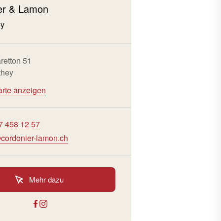
er & Lamon
ey
retton 51
they
arte anzeigen
7 458 12 57
cordonier-lamon.ch
Mehr dazu