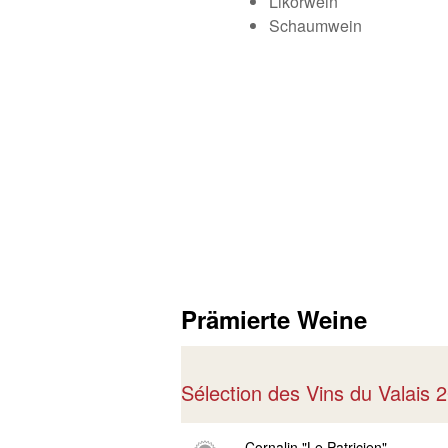
Likörwein
Schaumwein
Prämierte Weine
Sélection des Vins du Valais
Cornalin "Le Patricien"