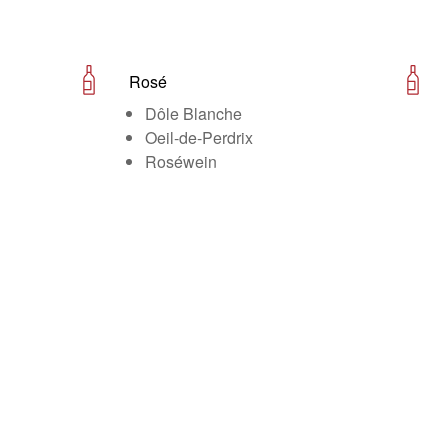
Rosé
Dôle Blanche
Oeil-de-Perdrix
Roséwein