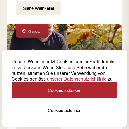
Siehe Weinkeller
Chamoson
Unsere Website nutzt Cookies, um Ihr Surferlebnis
zu verbessern. Wenn Sie diese Seite weiterhin
nutzen, stimmen Sie unserer Verwendung von
Cookies gemäss
unserer Datenschutzrichtlinie
zu.
14 produzierte Weine von dieser Kellerei
Cookies zulassen
Joris Didier
Didier Joris ist ein Winzer und Einkellerer, der
Cookies ablehnen
zusammen mit Dr. Vouillamoz die Diolle, eine bis
dahin ausgestorbene Rebsorte, gerettet hat.