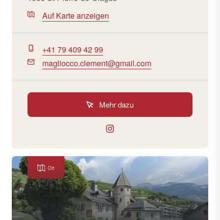
Auf Karte anzeigen
+41 79 409 42 99
magliocco.clement@gmail.com
Mehr dazu
Ort