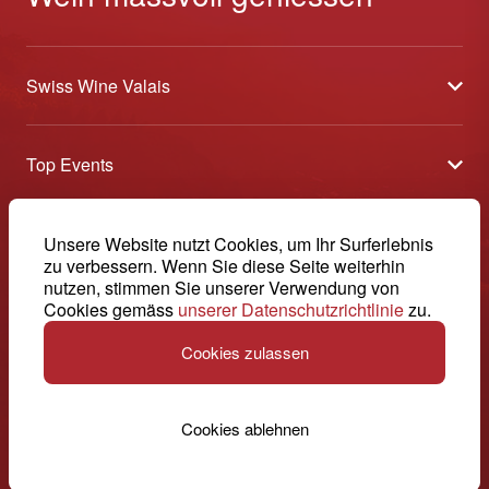
Swiss Wine Valais
Über uns
Top Events
Allgemeine Geschäftsbedingungen
Offene Weinkeller
Blog
-
Unsere Website nutzt Cookies, um Ihr Surferlebnis
Tavolata
Medien
zu verbessern. Wenn Sie diese Seite weiterhin
Swiss Wine Valais - Avenue de la Gare 2 - CP 144 - 1964
nutzen, stimmen Sie unserer Verwendung von
Sélection (Ergebnisse)
Conthey - Suisse
Kontakt
Cookies gemäss
unserer Datenschutzrichtlinie
zu.
© 2026, Swiss Wine Valais
Deutsch (Schweiz)
Etoiles du Valais
Impressum
Cookies zulassen
+41 27 345 40 80
info@swisswinevalais.ch
Cookies ablehnen