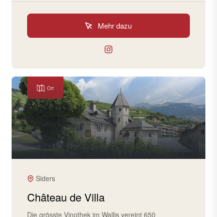
Mehr dazu
Ort
Siders
Château de Villa
Die grösste Vinothek im Wallis vereint 650