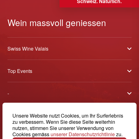
Schweiz. Natürlich.
Wein massvoll geniessen
Swiss Wine Valais
Über uns
Top Events
Allgemeine Geschäftsbedingungen
Offene Weinkeller
Blog
-
Tavolata
Medien
Swiss Wine Valais - Avenue de la Gare 2 - CP 144 - 1964
Sélection (Ergebnisse)
Conthey - Suisse
Kontakt
© 2026, Swiss Wine Valais
Unsere Website nutzt Cookies, um Ihr Surferlebnis
Deutsch (Schweiz)
Etoiles du Valais
zu verbessern. Wenn Sie diese Seite weiterhin
Impressum
+41 27 345 40 80
nutzen, stimmen Sie unserer Verwendung von
Cookies gemäss
unserer Datenschutzrichtlinie
zu.
info@swisswinevalais.ch