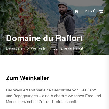
MENÜ
-
Domaine du Raffort
Degustieren
Weinkeller
Domaine du Raffort
Zum Weinkeller
Der Wein erzählt hier eine Geschichte von Resilienz
und Begegnungen – eine Alchemie zwischen Erde und
Mensch, zwischen Zeit und Leidenschaft.