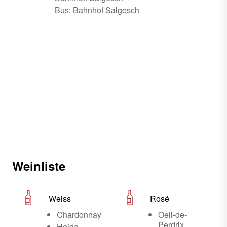
Bus: Bahnhof Salgesch
Weinliste
Weiss
Rosé
Chardonnay
Oeil-de-
Perdrix
Heida