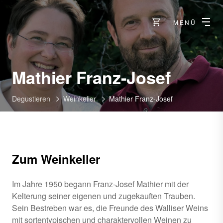
MENÜ
-
Mathier Franz-Josef
Salge
Degustieren
Weinkeller
Mathier Franz-Josef
Zum Weinkeller
Im Jahre 1950 begann Franz-Josef Mathier mit der
Kelterung seiner eigenen und zugekauften Trauben.
Sein Bestreben war es, die Freunde des Walliser Weins
mit sortentypischen und charaktervollen Weinen zu