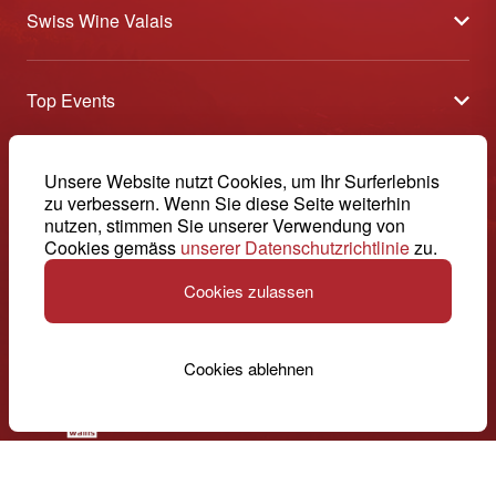
Swiss Wine Valais
Über uns
Top Events
Allgemeine Geschäftsbedingungen
Offene Weinkeller
Blog
-
Unsere Website nutzt Cookies, um Ihr Surferlebnis
Tavolata
Medien
zu verbessern. Wenn Sie diese Seite weiterhin
Swiss Wine Valais - Avenue de la Gare 2 - CP 144 - 1964
nutzen, stimmen Sie unserer Verwendung von
Sélection (Ergebnisse)
Conthey - Suisse
Kontakt
Cookies gemäss
unserer Datenschutzrichtlinie
zu.
© 2026, Swiss Wine Valais
Deutsch (Schweiz)
Etoiles du Valais
Impressum
Cookies zulassen
+41 27 345 40 80
info@swisswinevalais.ch
Cookies ablehnen