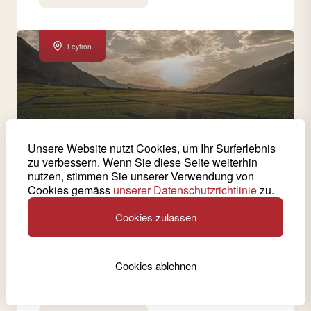
Leytron
Unsere Website nutzt Cookies, um Ihr Surferlebnis
zu verbessern. Wenn Sie diese Seite weiterhin
nutzen, stimmen Sie unserer Verwendung von
14 produzierte Weine von dieser Kellerei
Cookies gemäss
unserer Datenschutzrichtlinie
zu.
Domaine des Roses - Jo Gaudard
Cookies zulassen
Jo Gaudard produziert auf der Domaine des Roses
ein gutes Dutzend Weine und bevorzugt dabei
einheimische Sorten wie Petite Arvine, Cornalin,
Cookies ablehnen
Humagne blanche und Humagne rouge, die für das
Weinbaugebiet um Leytron typisch sind.